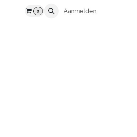
UUR
Aanmelden
0