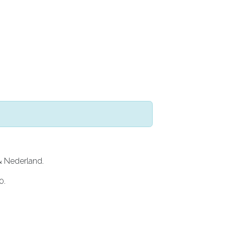
HEREN
KIDS
DEALS
CONTACT
VERH
& Nederland.
0.