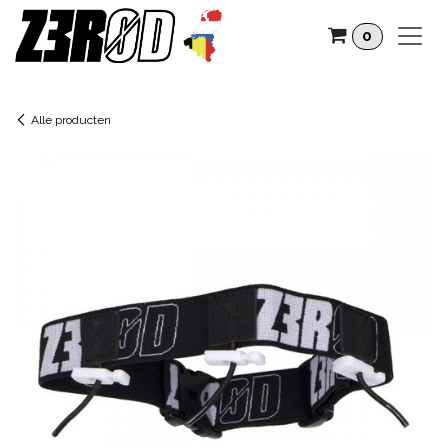
Overslaan naar inhoud
0
Alle producten