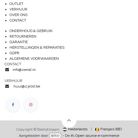
OUTLET
VERHUUR
OVER ONS
CONTACT
ONDERHOUD & GEBRUIK
RETOURNEREN
GARANTIE
HERSTELLINGEN & REPARATIES
GDPR
ALGEMENE VOORWAARDEN
CONTACT
info@zerod.nl
VERHUUR
huur@z3r0d.be
Nederlands
|
Français (BE)
Copyright © Bedrijfsnaam
Aangeboden door
- De #1
Open source e-commerce