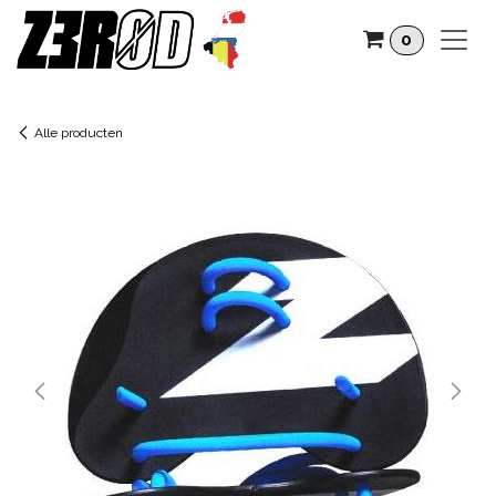
Overslaan naar inhoud
0
Alle producten