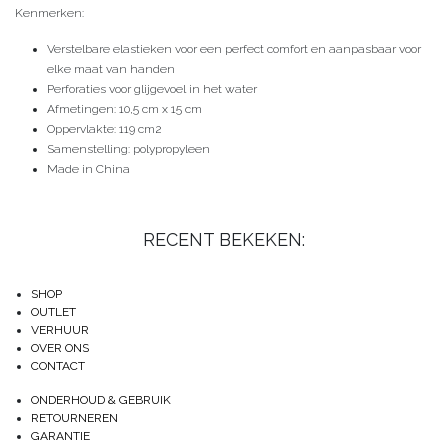
Kenmerken:
Verstelbare elastieken voor een perfect comfort en aanpasbaar voor
elke maat van handen
Perforaties voor glijgevoel in het water
Afmetingen: 10,5 cm x 15 cm
Oppervlakte: 119 cm2
Samenstelling: polypropyleen
Made in China
RECENT BEKEKEN:
SHOP
OUTLET
VERHUUR
OVER ONS
CONTACT
ONDERHOUD & GEBRUIK
RETOURNEREN
GARANTIE