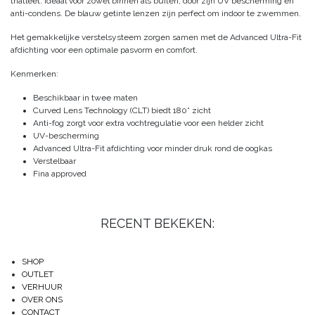
triatleet. Ideaal voor zowel binnen als buiten, door zijn UV bescherming en
anti-condens. De blauw getinte lenzen zijn perfect om indoor te zwemmen.
Het gemakkelijke verstelsysteem zorgen samen met de Advanced Ultra-Fit
afdichting voor een optimale pasvorm en comfort.
Kenmerken:
Beschikbaar in twee maten
Curved Lens Technology (CLT) biedt 180° zicht
Anti-fog zorgt voor extra vochtregulatie voor een helder zicht
UV-bescherming
Advanced Ultra-Fit afdichting voor minder druk rond de oogkas
Verstelbaar
Fina approved
RECENT BEKEKEN:
SHOP
OUTLET
VERHUUR
OVER ONS
CONTACT