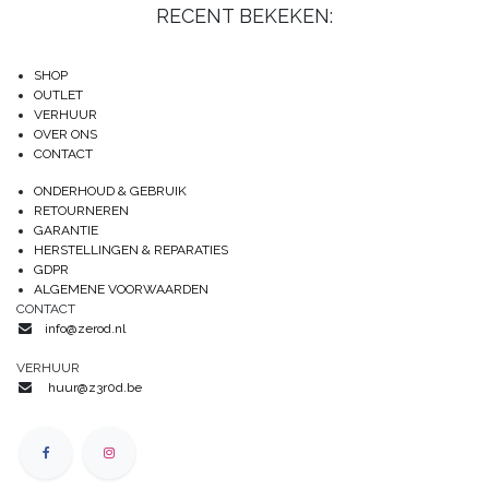
RECENT BEKEKEN:
SHOP
OUTLET
VERHUUR
OVER ONS
CONTACT
ONDERHOUD & GEBRUIK
RETOURNEREN
GARANTIE
HERSTELLINGEN & REPARATIES
GDPR
ALGEMENE VOORWAARDEN
CONTACT
info@zerod.nl
VERHUUR
huur@z3r0d.be