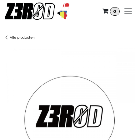
Overslaan naar inhoud
0
Alle producten