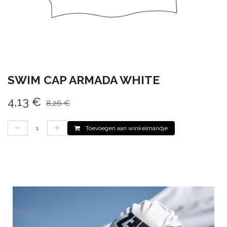
SWIM CAP ARMADA WHITE
4,13
€
8,26
€
Toevoegen aan winkelmandje