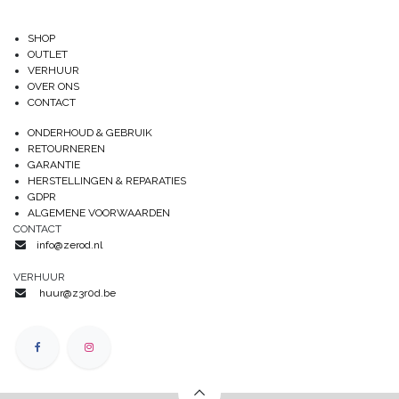
SHOP
OUTLET
VERHUUR
OVER ONS
CONTACT
ONDERHOUD & GEBRUIK
RETOURNEREN
GARANTIE
HERSTELLINGEN & REPARATIES
GDPR
ALGEMENE VOORWAARDEN
CONTACT
info@zerod.nl
VERHUUR
huur@z3r0d.be