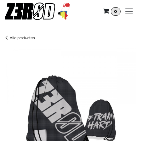
Overslaan naar inhoud
0
Alle producten