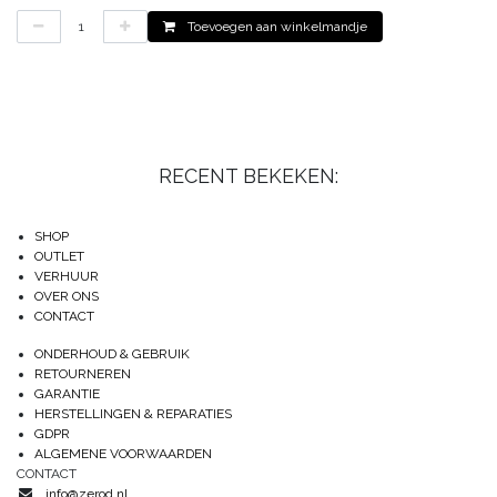
Toevoegen aan winkelmandje
RECENT BEKEKEN:
SHOP
OUTLET
VERHUUR
OVER ONS
CONTACT
ONDERHOUD & GEBRUIK
RETOURNEREN
GARANTIE
HERSTELLINGEN & REPARATIES
GDPR
ALGEMENE VOORWAARDEN
CONTACT
info@zerod.nl