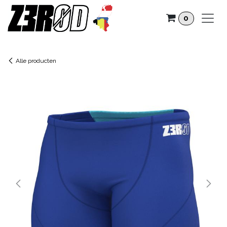
Overslaan naar inhoud
0
Alle producten