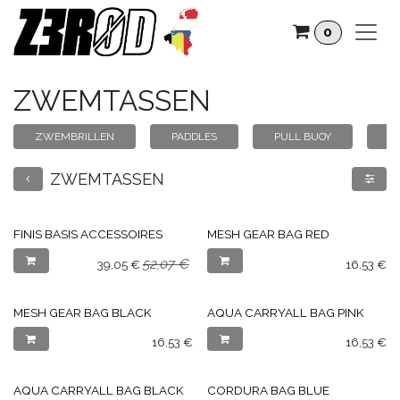
Overslaan naar inhoud
0
ZWEMTASSEN
ZWEMBRILLEN
PADDLES
PULL BUOY
K
ZWEMTASSEN
FINIS BASIS ACCESSOIRES
MESH GEAR BAG RED
52,07
€
39,05
€
16,53
€
MESH GEAR BAG BLACK
AQUA CARRYALL BAG PINK
16,53
€
16,53
€
AQUA CARRYALL BAG BLACK
CORDURA BAG BLUE