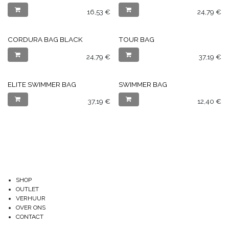
16,53
€
24,79
€
CORDURA BAG BLACK
TOUR BAG
24,79
€
37,19
€
ELITE SWIMMER BAG
SWIMMER BAG
37,19
€
12,40
€
SHOP
OUTLET
VERHUUR
OVER ONS
CONTACT