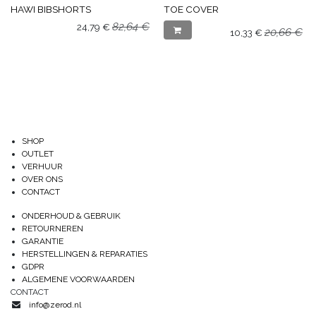
HAWI BIBSHORTS
TOE COVER
82,64
€
24,79
€
20,66
€
10,33
€
SHOP
OUTLET
VERHUUR
OVER ONS
CONTACT
ONDERHOUD & GEBRUIK
RETOURNEREN
GARANTIE
HERSTELLINGEN & REPARATIES
GDPR
ALGEMENE VOORWAARDEN
CONTACT
info@zerod.nl