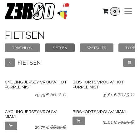
Overslaan naar inhoud
0
FIETSEN
TRIATHLON
FIETSEN
WETSUITS
LOPEN
FIETSEN
CYCLING JERSEY VROUW HOT
BIBSHORTS VROUW HOT
PURPLE MIST
PURPLE MIST
66,12
€
70,25
€
29,75
€
31,61
€
CYCLING JERSEY VROUW
BIBSHORTS VROUW MIAMI
MIAMI
70,25
€
31,61
€
66,12
€
29,75
€