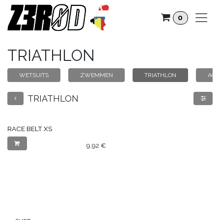
Overslaan naar inhoud
0
TRIATHLON
WETSUITS
ZWEMMEN
TRIATHLON
ACC
TRIATHLON
RACE BELT XS
9,92
€