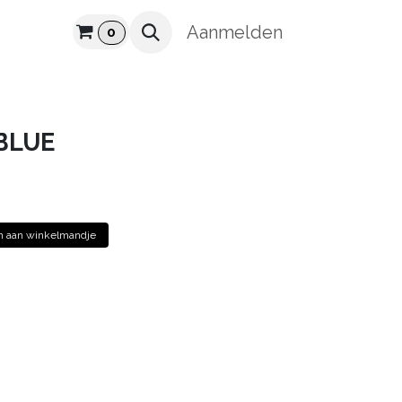
UUR
Aanmelden
0
BLUE
 aan winkelmandje