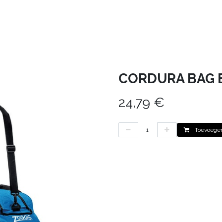
HEREN
KIDS
DEALS
CONTACT
VERH
CORDURA BAG 
24,79
€
Toevoegen