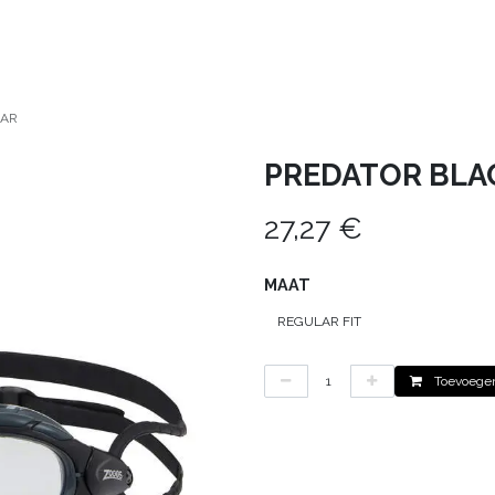
HEREN
KIDS
DEALS
CONTACT
VERH
EAR
PREDATOR BLA
27,27
€
MAAT
Toevoegen