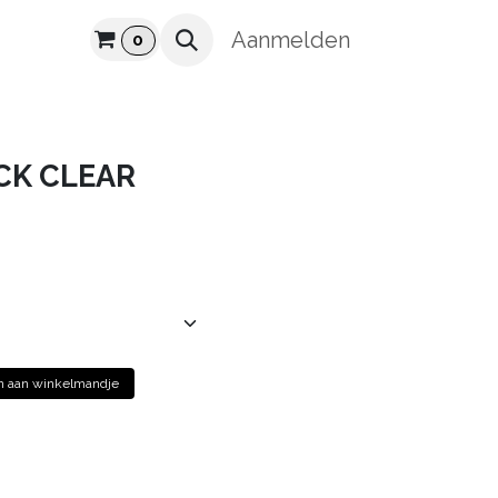
UUR
Aanmelden
0
CK CLEAR
 aan winkelmandje