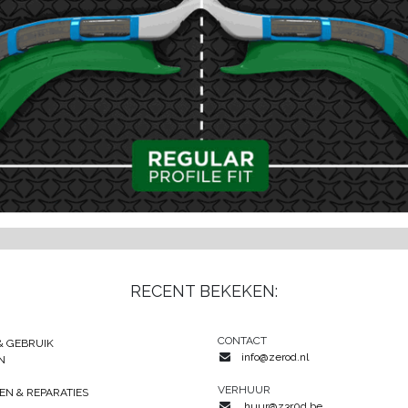
RECENT BEKEKEN:
CONTACT
& GEBRUIK
info@zerod.nl
N
VERHUUR
EN & REPARATIES
huur@z3r0d.be