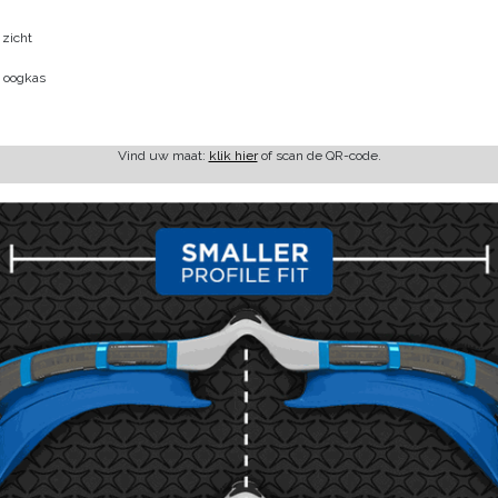
 zicht
e oogkas
Vind uw maat:
klik hier
of scan de QR-code.