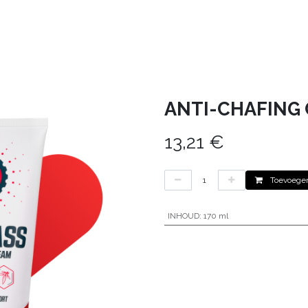
HEREN
KIDS
DEALS
CONTACT
VERH
ANTI-CHAFING
13,21
€
Toevoegen
INHOUD
:
170 ml