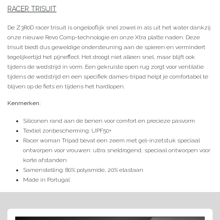
RACER TRISUIT
De Z3R0D racer trisuit is ongelooflijk snel zowel in als uit het water dankzij
onze nieuwe Revo Comp-technologie en onze Xtra platte naden. Deze
trisuit biedt dus geweldige ondersteuning aan de spieren en vermindert
tegelijkertijd het pijneffect. Het droogt niet alleen snel, maar blijft ook
tijdens de wedstrijd in vorm. Een gekruiste open rug zorgt voor ventilatie
tijdens de wedstrijd en een specifiek dames-tripad helpt je comfortabel te
blijven op de fiets en tijdens het hardlopen.
Kenmerken:
Siliconen rand aan de benen voor comfort en precieze pasvorm
Textiel zonbescherming: UPF50+
Racer
woman Tripad bevat een zeem met gel-inzetstuk speciaal
ontworpen voor vrouwen: ultra sneldrogend, speciaal ontworpen voor
korte afstanden
Samenstelling: 80% polyamide, 20% elastaan
Made in Portugal