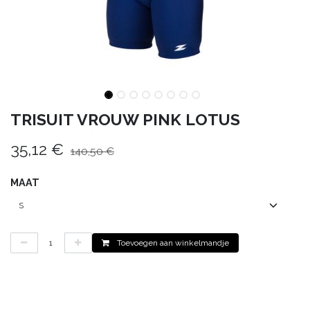
TRISUIT VROUW PINK LOTUS
35,12
€
140,50
€
MAAT
Toevoegen aan winkelmandje