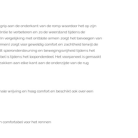
n grip aan de onderkant van de romp waardoor het op zijn
iëntie te verbeteren en zo de weerstand tijdens de
In vergelijking met ontblote armen zorgt het toevoegen van
rmen) zorgt voor geweldig comfort en zachtheid terwijl de
dt spierondersteuning en bewegingsvrijheid tijdens het
bel is tijdens het looponderdeel. Het voorpaneel is gemaakt
e zakken aan elke kant aan de onderzijde van de rug
nimale wrijving en hoog comfort en beschikt ook over een
och comfortabel voor het rennen