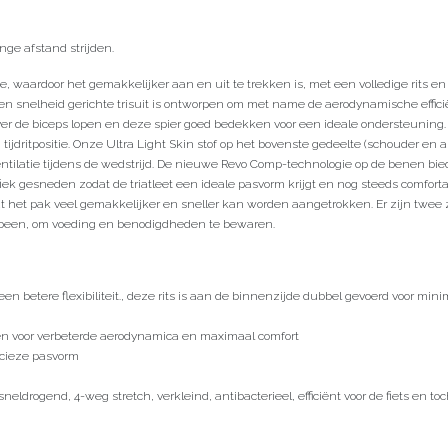
ange afstand strijden.
e, waardoor het gemakkelijker aan en uit te trekken is, met een volledige rits e
es en snelheid gerichte trisuit is ontworpen om met name de aerodynamische effic
ver de biceps lopen en deze spier goed bedekken voor een ideale ondersteuning. 
jdritpositie. Onze Ultra Light Skin stof op het bovenste gedeelte (schouder en a
entilatie tijdens de wedstrijd. De nieuwe Revo Comp-technologie op de benen bie
ek gesneden zodat de triatleet een ideale pasvorm krijgt en nog steeds comforta
dat het pak veel gemakkelijker en sneller kan worden aangetrokken. Er zijn twe
rbeen, om voeding en benodigdheden te bewaren.
een betere flexibiliteit., deze rits is aan de binnenzijde dubbel gevoerd voor mi
n voor verbeterde aerodynamica en maximaal comfort
ecieze pasvorm
eldrogend, 4-weg stretch, verkleind, antibacterieel, efficiënt voor de fiets en t