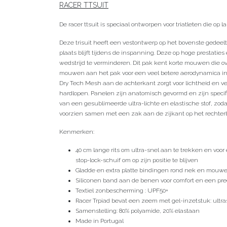
RACER TTSUIT
De racer ttsuit is speciaal ontworpen voor triatleten die op l
Deze trisuit heeft een vestontwerp op het bovenste gedeelt
plaats blijft tijdens de inspanning. Deze op hoge prestati
wedstrijd te verminderen. Dit pak kent korte mouwen die o
mouwen aan het pak voor een veel betere aerodynamica in ti
Dry Tech Mesh aan de achterkant zorgt voor lichtheid en v
hardlopen. Panelen zijn anatomisch gevormd en zijn specifi
van een gesublimeerde ultra-lichte en elastische stof, zo
voorzien samen met een zak aan de zijkant op het rechte
Kenmerken:
40 cm lange rits om ultra-snel aan te trekken en voor 
stop-lock-schuif om op zijn positie te blijven
Gladde en extra platte bindingen rond nek en mouwe
Siliconen band aan de benen voor comfort en een pr
Textiel zonbescherming : UPF50+
Racer Trpiad bevat een zeem met gel-inzetstuk: ultrasn
Samenstelling: 80% polyamide, 20% elastaan
Made in Portugal