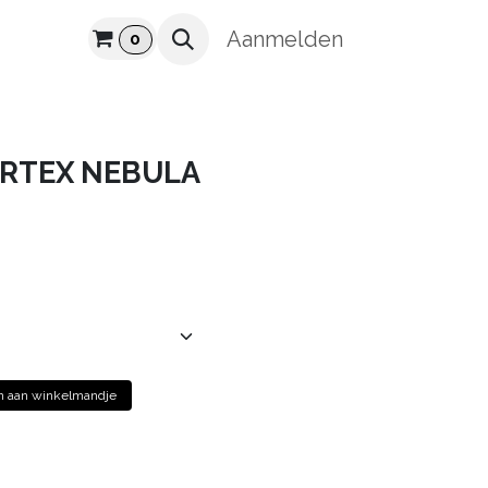
UUR
Aanmelden
0
ORTEX NEBULA
 aan winkelmandje