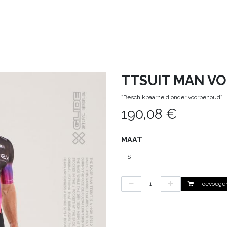
HEREN
KIDS
DEALS
CONTACT
VERH
TTSUIT MAN V
*Beschikbaarheid onder voorbehoud*
190,08
€
MAAT
Toevoegen