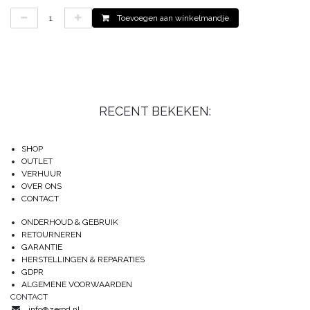
Toevoegen aan winkelmandje
RECENT BEKEKEN:
SHOP
OUTLET
VERHUUR
OVER ONS
CONTACT
ONDERHOUD & GEBRUIK
RETOURNEREN
GARANTIE
HERSTELLINGEN & REPARATIES
GDPR
ALGEMENE VOORWAARDEN
CONTACT
info@zerod.nl