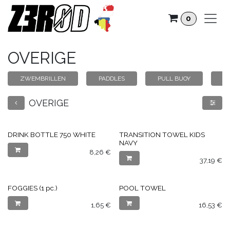
Overslaan naar inhoud
0
OVERIGE
ZWEMBRILLEN
PADDLES
PULL BUOY
K
OVERIGE
DRINK BOTTLE 750 WHITE
TRANSITION TOWEL KIDS
NAVY
8,26
€
37,19
€
FOGGIES (1 pc.)
POOL TOWEL
1,65
€
16,53
€