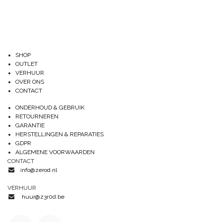
SHOP
OUTLET
VERHUUR
OVER ONS
CONTACT
ONDERHOUD & GEBRUIK
RETOURNEREN
GARANTIE
HERSTELLINGEN & REPARATIES
GDPR
ALGEMENE VOORWAARDEN
CONTACT
info@zerod.nl
VERHUUR
huur@z3r0d.be