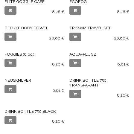
ELITE GOGGLE CASE
ECOFOG
8,26
€
8,26
€
DELUXE BODY TOWEL
TRISWIM TRAVEL SET
20,66
€
20,66
€
FOGGIES (6 pc.)
AQUA-PLUGZ
8,26
€
6,61
€
NEUSKNIJPER
DRINK BOTTLE 750
TRANSPARANT
6,61
€
8,26
€
DRINK BOTTLE 750 BLACK
8,26
€