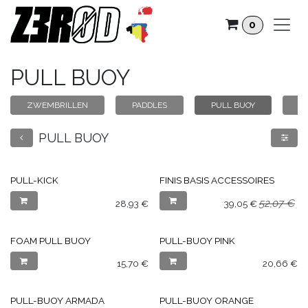
Overslaan naar inhoud
0
PULL BUOY
ZWEMBRILLEN
PADDLES
PULL BUOY
K
PULL BUOY
PULL-KICK
FINIS BASIS ACCESSOIRES
52,07
€
28,93
€
39,05
€
FOAM PULL BUOY
PULL-BUOY PINK
15,70
€
20,66
€
PULL-BUOY ARMADA
PULL-BUOY ORANGE