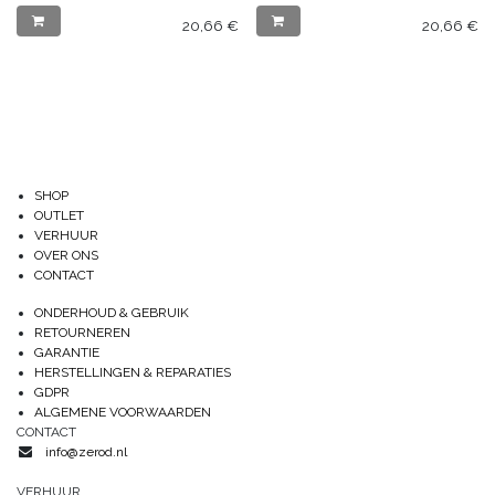
20,66
€
20,66
€
SHOP
OUTLET
VERHUUR
OVER ONS
CONTACT
ONDERHOUD & GEBRUIK
RETOURNEREN
GARANTIE
HERSTELLINGEN & REPARATIES
GDPR
ALGEMENE VOORWAARDEN
CONTACT
info@zerod.nl
VERHUUR